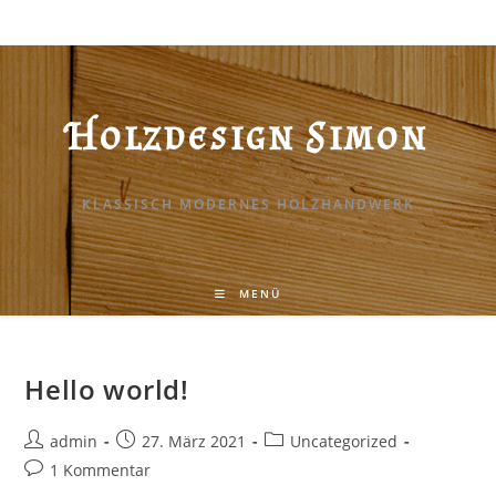
Zum
Inhalt
springen
Holzdesign Simon
KLASSISCH MODERNES HOLZHANDWERK
MENÜ
Hello world!
Beitrags-
Beitrag
Beitrags-
admin
27. März 2021
Uncategorized
Autor:
veröffentlicht:
Kategorie:
Beitrags-
1 Kommentar
Kommentare: